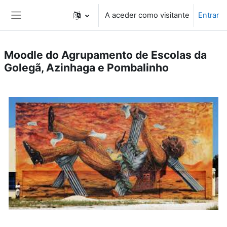
Ir para o conteúdo principal
A aceder como visitante
Entrar
Painel lateral
Moodle do Agrupamento de Escolas da
Golegã, Azinhaga e Pombalinho